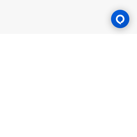
游戏许可证
BK8 由 Mettlemind Tech Ltd.（注册号：15779）运营，注册地址
位于科摩罗联盟安茹安自治岛穆察穆都市Hamchako区。BK8持有
科摩罗联盟安茹安自治岛政府颁发的合法牌照（许可证号：ALSI-
202504032-FI2），并受其监管。BK8已通过全部监管合规审查，
获得法律授权可开展一切机会游戏与投注活动。